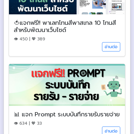
🍅แจกฟรี!! พาเลทโทนสีพาสเทล 10 โทนสี
สำหรับพัฒนาเว็บไซต์
👁 450 | 💖 389
อ่านต่อ
📊 แจก Prompt ระบบบันทึกรายรับรายจ่าย
👁 634 | 💖 33
อ่านต่อ