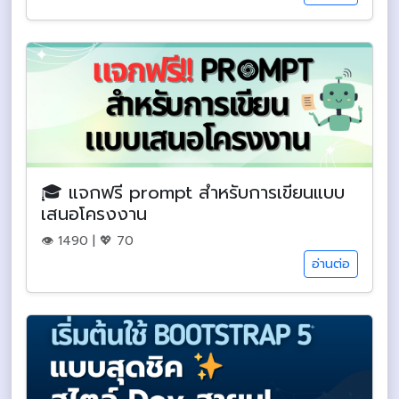
🎓 แจกฟรี prompt สำหรับการเขียนแบบ
เสนอโครงงาน
👁 1490 | 💖 70
อ่านต่อ