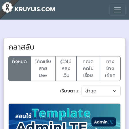
KRUYUiS.COM
คลาสลับ
ทั้งหมด
โค้ดแซ่บ
รู้ไว้ไม่
คณิต
ทาง
สาย
หลง
คิดไป
ช้าง
Dev
เว็บ
เรื่อย
เผือก
เรียงตาม: