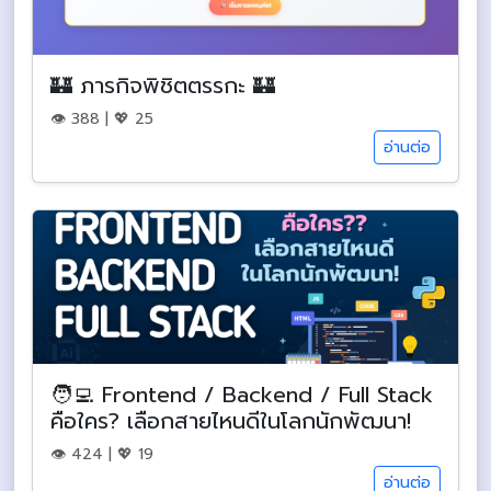
🏰 ภารกิจพิชิตตรรกะ 🏰
👁 388 | 💖 25
อ่านต่อ
🧑‍💻 Frontend / Backend / Full Stack
คือใคร? เลือกสายไหนดีในโลกนักพัฒนา!
👁 424 | 💖 19
อ่านต่อ