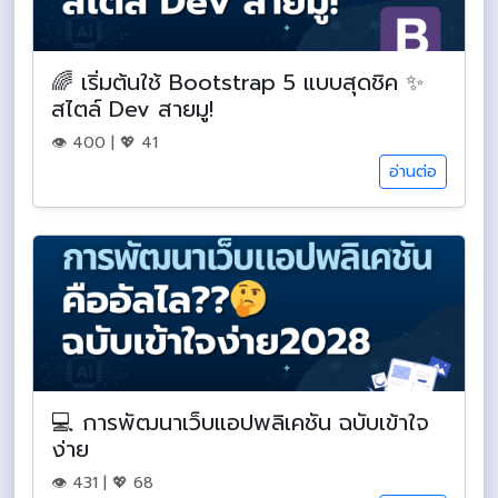
🌈 เริ่มต้นใช้ Bootstrap 5 แบบสุดชิค ✨
สไตล์ Dev สายมู!
👁 400 | 💖 41
อ่านต่อ
💻 การพัฒนาเว็บแอปพลิเคชัน ฉบับเข้าใจ
ง่าย
👁 431 | 💖 68